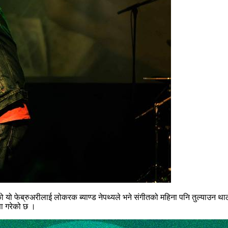
 यो फेब्रुअरीलाई लोकरक ब्याण्ड नेपथ्यले भने संगीतको महिना पनि तुल्याउन थाले
णा गरेको छ ।