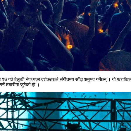
ाघ २७ गते बेलुकी नेपथ्यका दर्शकहरुले संगीतमय साँझ अनुभव गर्नेछन् । यो फराकिल
्ने तयारीमा जुटेको हो ।