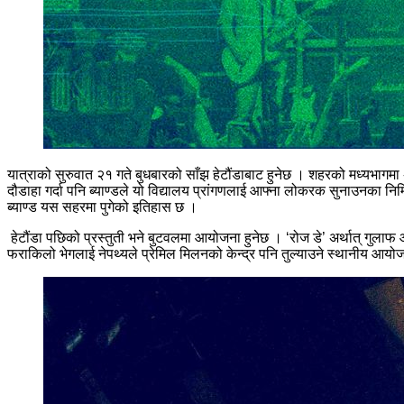
यात्राको सुरुवात २१ गते बुधबारको साँझ हेटौंडाबाट हुनेछ । शहरको मध्यभागमा
दौडाहा गर्दा पनि ब्याण्डले यो विद्यालय प्रांगणलाई आफ्ना लोकरक सुनाउनका निम
ब्याण्ड यस सहरमा पुगेको इतिहास छ ।
हेटौंडा पछिको प्रस्तुती भने बुटवलमा आयोजना हुनेछ । ‘रोज डे’ अर्थात् गुला
फराकिलो भेगलाई नेपथ्यले प्रेमिल मिलनको केन्द्र पनि तुल्याउने स्थानीय आय