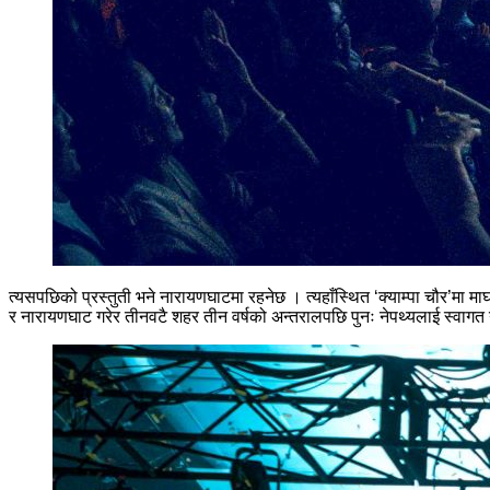
त्यसपछिको प्रस्तुती भने नारायणघाटमा रहनेछ । त्यहाँस्थित ‘क्याम्पा चौर’मा म
र नारायणघाट गरेर तीनवटै शहर तीन वर्षको अन्तरालपछि पुनः नेपथ्यलाई स्वागत गर