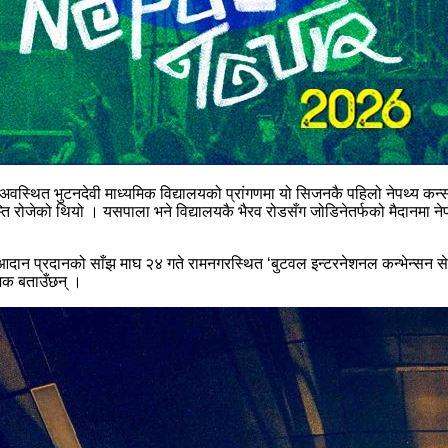
 अवस्थित भुटनदेवी माध्यमिक विद्यालयको प्रांगणमा यो सिजनकै पहिलो नेपथ्य कन
्ति रोजेको थियो । यसपाला भने विद्यालयकै भैरव रोडसँग जोडिनेतर्फको मैदानमा नेप
फ आदान प्रदानको साँझ माघ २४ गते रामनगरस्थित ‘बुटवल इन्टरनेशनल कन्भेन्सन से
ोजक बताउँछन् ।