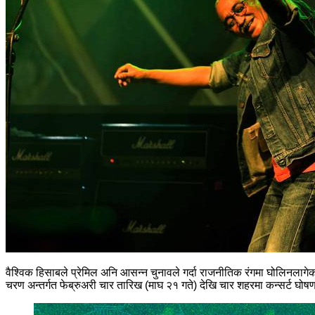
वैश्विक हिसाबले प्रेमिल अनि आसन्न चुनावले गर्दा राजनीतिक रंगमा घोलिनलागेको
चरण अन्तर्गत फेब्रुअरी चार तारिख (माघ २१ गते) देखि चार शहरमा कन्सर्ट घोष