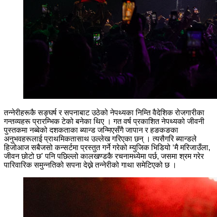
तन्नेरीहरूकै सङ्घर्ष र सपनाबाट उठेको नेपथ्यका निम्ति वैदेशिक रोजगारीका
गन्तव्यहरू प्रारम्भिक टेको बनेका थिए । गत वर्ष प्रकाशित नेपथ्यको जीवनी
पुस्तकमा नब्बेको दशकताका ब्यान्ड जन्मिएसँगै जापान र हङकङका
अनुभवहरूलाई प्राथमिकतासाथ उल्लेख गरिएका छन् । त्यसैगरि ब्यान्डले
हिजोआज सबैजसो कन्सर्टमा प्रस्तुत गर्ने गरेको म्युजिक भिडियो ‘मै मरिजाउँला,
जीवन छोटो छ’ पनि पछिल्लो कालखण्डकै रचनामध्येमा पर्छ, जसमा श्रम गरेर
पारिवारिक समुन्नतिको सपना देख्ने तन्नेरीको गाथा समेटिएको छ ।