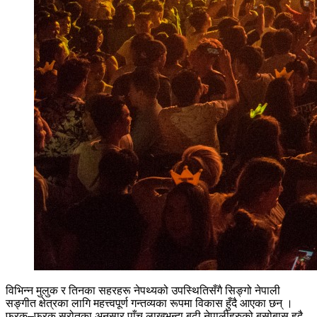
विभिन्न मुलुक र तिनका सहरहरू नेपथ्यको उपस्थितिसँगै सिङ्गो नेपाली
सङ्गीत क्षेत्रका लागि महत्त्वपूर्ण गन्तव्यका रूपमा विकास हुँदै आएका छन् ।
फरक–फरक स्रोतका अनुसार पाँच लाखभन्दा बढी नेपालीहरुको बसोबास हुदै