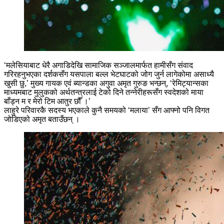
‘मलेसियाबाट धेरै अगाडिदेखि सामाजिक सञ्जालमार्फत हामीसँग संवाद
गरिरहनुभएका दर्शकसँग यसपाला बल्ल भेटघाटको जोग जुर्न लागेकोमा असाध्यै
खुसी छु,’ मुख्य गायक एवं ब्यान्डका अगुवा अमृत गुरुङ भन्छन्, ‘रेमिट्यान्सका
माध्यमबाट मुलुकको अर्थतन्त्रलाई टेको दिने तन्नेरीहरूसँग स्वदेशको माया
बाँड्न म र मेरो टिम आतुर छौँ ।’
लाहुरे परिवारकै सदस्य भएकाले कुनै समयको ‘मलाया’ सँग आफ्नो पनि विगत
जोडिएको अमृत बताउँछन् ।