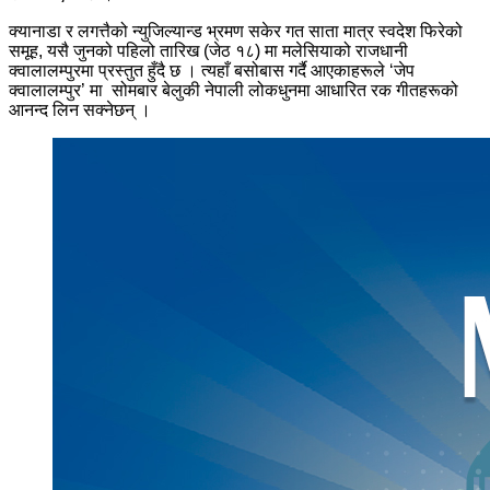
क्यानाडा र लगत्तैको न्युजिल्यान्ड भ्रमण सकेर गत साता मात्र स्वदेश फिरेको
समूह, यसै जुनको पहिलो तारिख (जेठ १८) मा मलेसियाको राजधानी
क्वालालम्पुरमा प्रस्तुत हुँदै छ । त्यहाँ बसोबास गर्दै आएकाहरूले ‘जेप
क्वालालम्पुर’ मा सोमबार बेलुकी नेपाली लोकधुनमा आधारित रक गीतहरूको
आनन्द लिन सक्नेछन् ।