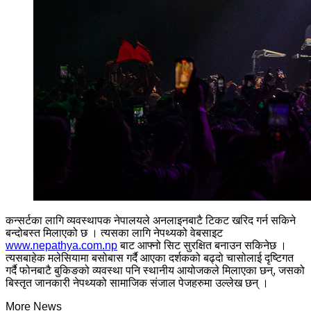
कन्सर्टका लागि व्यवस्थापक नेपालयले अनलाइनबाटै टिकट खरिद गर्न सकिने
बन्दोबस्त मिलाएको छ । त्यसका लागि नेपथ्यको वेबसाइट
www.nepathya.com.np
बाट आफ्नो सिट सुरक्षित बनाउन सकिनेछ ।
त्यसबाहेक मलेसियामा बसोबास गर्दै आएका दर्शकको बढ्दो चासोलाई दृष्टिगत
गर्दै फोनबाटै बुकिङको व्यवस्था पनि स्थानीय आयोजकले मिलाएका छन्, जसको
बिस्तृत जानकारी नेपथ्यको सामाजिक संजाल पेजहरुमा उल्लेख छन् ।
More News