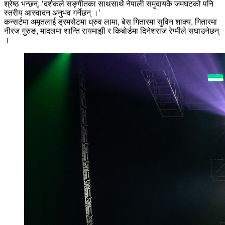
श्रेष्ठ भन्छन्, ‘दर्शकले सङ्गीतका साथसाथै नेपाली समुदायकै जमघटको पनि
स्तरीय आस्वादन अनुभव गर्नेछन् ।’
कन्सर्टमा अमृतलाई ड्रमसेटमा ध्रुव लामा, बेस गितारमा सुविन शाक्य, गितारमा
नीरज गुरुङ, मादलमा शान्ति रायमाझी र किबोर्डमा दिनेशराज रेग्मीले सघाउनेछन्
।