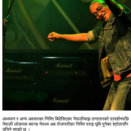
अध्ययन र अन्य अवसरका निम्ति बिदेसिएका नेपालीमाझ लगातारको प्रदर्शनपछि
नेपाली लोकरक ब्यान्ड नेपथ्य अब रोजगारीका निम्ति पराइ भूमि पुगेका श्रोतासँग
उभिने भएको छ ।