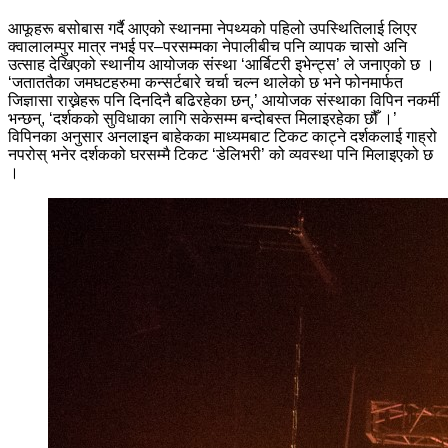
आफूहरू बसोबास गर्दै आएको स्थानमा नेपथ्यको पहिलो उपस्थितिलाई लिएर
क्वालालम्पुर मात्र नभई पर–परसम्मका नेपालीबीच पनि व्यापक चासो अनि
उत्साह देखिएको स्थानीय आयोजक संस्था ‘आर्बिटरी इभेन्ट्स’ ले जनाएको छ ।
‘जताततैका जमघटहरुमा कन्सर्टबारे चर्चा चल्न थालेको छ भने फोनमार्फत
जिज्ञासा राख्नेहरू पनि दिनदिनै बढिरहेका छन्,’ आयोजक संस्थाका विपिन नकर्मी
भन्छन्, ‘दर्शकको सुविधाका लागि सकेसम्म बन्दोबस्त मिलाइरहेका छौँ ।’
विपिनका अनुसार अनलाइन बाहेकका माध्यमबाट टिकट काट्ने दर्शकलाई गाह्रो
नपरोस् भनेर दर्शकको घरसम्मै टिकट ‘डेलिभरी’ को व्यवस्था पनि मिलाइएको छ
।