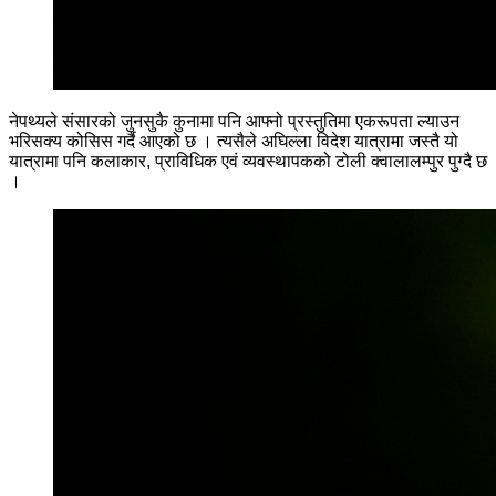
नेपथ्यले संसारको जुनसुकै कुनामा पनि आफ्नो प्रस्तुतिमा एकरूपता ल्याउन
भरिसक्य कोसिस गर्दै आएको छ । त्यसैले अघिल्ला विदेश यात्रामा जस्तै यो
यात्रामा पनि कलाकार, प्राविधिक एवं व्यवस्थापकको टोली क्वालालम्पुर पुग्दै छ
।