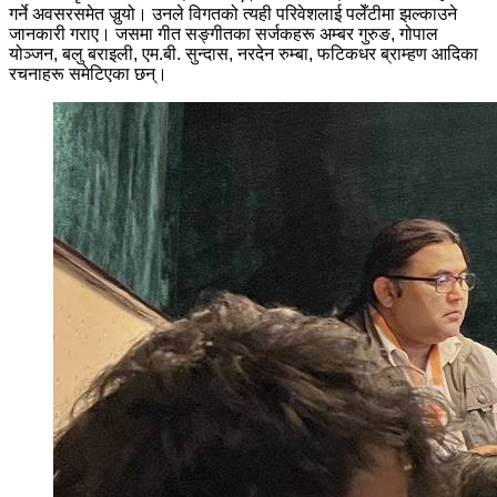
गर्ने अवसरसमेत जुर्‍यो। उनले विगतको त्यही परिवेशलाई पलेँटीमा झल्काउने
जानकारी गराए। जसमा गीत सङ्गीतका सर्जकहरू अम्बर गुरुङ, गोपाल
योञ्जन, बलु बराइली, एम.बी. सुन्दास, नरदेन रुम्बा, फटिकधर ब्राम्हण आदिका
रचनाहरू समेटिएका छन्।