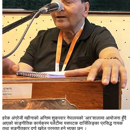
हरेक अंग्रेजी महीनाको अन्तिम शुक्रवार नेपालयको 'आर'सालामा आयोजना हुँदै
आएको साङ्गीतिक कार्यक्रम पलेंटीमा यसपटक दार्जिलिङ्का प्रसिद्ध गायक
तथा सङ्गीतकार दुर्गा खरेल प्रस्तुत हुने भएका छन् ।