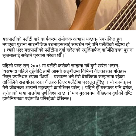
यसपालीको पलेँटी बारे कार्यक्रम संयोजक आभास भन्छन्- 'स्वरांकित हुन
नपाएका पुराना साङ्गीतिक रचनाहरूलाई सम्बर्धन गर्नु पनि पलेँटीको उद्देश्य हो
। त्यही भएर यसपालीको पलेँटीमा दुर्गा खरेलको स्मृतिमार्फत् दार्जिलिङका पुराना
सृजनालाई समेट्ने प्रयास गरेका छौँ।'
पहिलो पल्ट सन् २००८ मा पलेँटी कसेको सम्झना गर्दै दुर्गा खरेल भन्छन्-
'यसभन्दा पहिले दुईचोटि हामी आफ्नो सङ्गीतमा विभिन्न गीतकारका गीतहरू
लिएर उपस्थित भएका थियौँ । यसपल्ट भने मेरो वैयक्तिक सम्झनामा रहेका
दार्जिलिंगे सङ्गीतकारका गीतहरु लिएर पलेँटीमा प्रस्तुत हुँदैछु । यो कार्यक्रम
मेरो जीवनका अत्यन्तै महत्वपूर्ण कार्यभित्र पर्छन् । पहिले झैँ यसपल्ट पनि दर्शक,
श्रोताको माया पाउनेमा पूर्ण विश्वास छ ।' मन्द मुस्कानमा देखिएका दुर्गाको दृष्टि
हार्मोनियमका पर्दामाथि परिरहेको देखिन्छ।