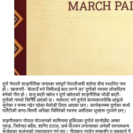
दुर्गा नेपाली साङ्गीतिक जगतका सम्पूर्ण नेपालीभाषी श्रोता बीच स्थापित नाम
हो। खासगरी- 'बोलाउँ भने तिमीलाई बात लाग्ने डर' दुर्गाको स्वरमा लोकप्रिय
बनेको गीत हो। दाजु बद्री खरेल र दुर्गा खरेलको साङ्गीतिक जोडी बद्री-
दुर्गाको नामले चिनिँदै आएको छ। यसपल्ट भने दुर्गाले बाल्यकालदेखि आफूले
सुनेका र मनमा गढेर रहेका मेलोडी लिएर आएका छन्। कार्यक्रममा दुर्गाका साथै
पलेँटीकी कण्ठ-शिल्पी अभिज्ञा घिमिरेको स्वरमा अतीतका धुनहरू गुञ्जने छन्।
सङ्गीतकार गोपाल योञ्जनको सामिप्यमा हुर्किएका दुर्गाले सानोछँदा अम्बर
गुरुङ, जितेन्द्र बर्देवा, शान्ति ठटाल, कर्म योञ्जन लगायतका अनेकौं स्वनामधन्य
सर्जकका सृजनाको रसास्वादन गर्न पाए। गीतकार नरदेन रुम्बासँग त सहकार्य नै